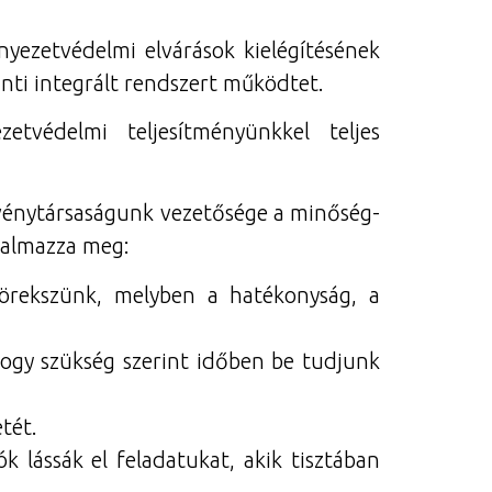
yezetvédelmi elvárások kielégítésének
ti integrált rendszert működtet.
tvédelmi teljesítményünkkel teljes
zvénytársaságunk vezetősége a minőség-
ogalmazza meg:
örekszünk, melyben a hatékonyság, a
hogy szükség szerint időben be tudjunk
tét.
lássák el feladatukat, akik tisztában