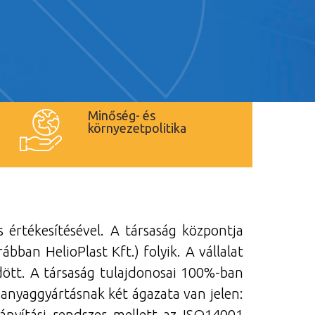
Minőség- és
környezetpolitika
értékesítésével. A társaság központja
ban HelioPlast Kft.) folyik. A vállalat
dött. A társaság tulajdonosai 100%-ban
űanyaggyártásnak két ágazata van jelen:
rányítási rendszer mellett az ISO14001