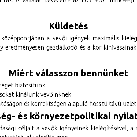
Küldetés
középpontjában a vevői igények maximális kielég
ogy eredményesen gazdálkodó és a kor kihívásainak
Miért válasszon bennünket
séget biztosítunk
ásokat kínálunk vevőinknek
óságon és korrektségen alapuló hosszú távú üzleti 
ég- és környezetpolitikai nyila
sági céljait a vevők igényeinek kielégítésével, 