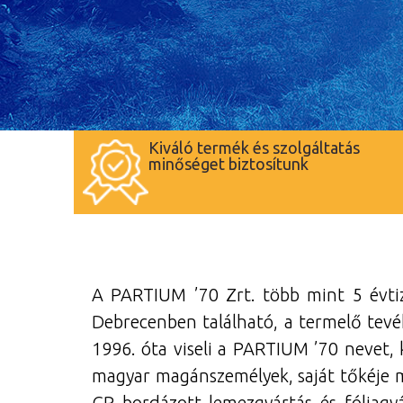
Kiváló termék és szolgáltatás
minőséget biztosítunk
A PARTIUM ’70 Zrt. több mint 5 évtiz
Debrecenben található, a termelő tevék
1996. óta viseli a PARTIUM ’70 nevet,
magyar magánszemélyek, saját tőkéje me
CP bordázott lemezgyártás és fóliagyá