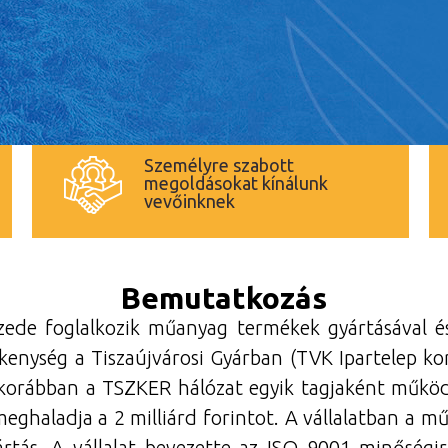
Személyre szabott
megoldásokat kínálunk
vevőinknek
Bemutatkozás
ede foglalkozik műanyag termékek gyártásával és 
enység a Tiszaújvárosi Gyárban (TVK Ipartelep koráb
 korábban a TSZKER hálózat egyik tagjaként műkö
ghaladja a 2 milliárd forintot. A vállalatban a m
rtás. A vállalat bevezette az ISO 9001 minőségi