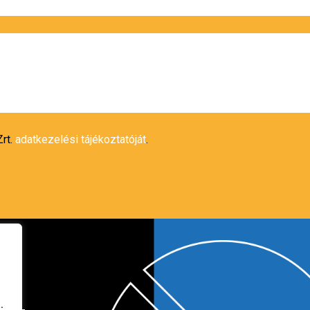
rt.
adatkezelési tájékoztatóját
.
k
.