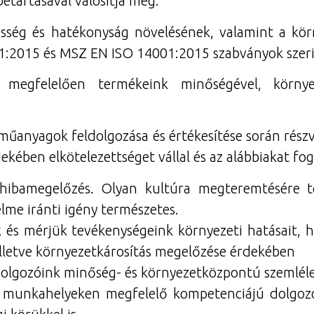
betartásával valósítja meg.
sség és hatékonyság növelésének, valamint a körn
:2015 és MSZ EN ISO 14001:2015 szabványok szerin
 megfelelően termékeink minőségével, környeze
ó műanyagok feldolgozása és értékesítése során rés
dekében elkötelezettséget vállal és az alábbiakat f
hibamegelőzés. Olyan kultúra megteremtésére t
lme iránti igény természetes.
 és mérjük tevékenységeink környezeti hatásait, 
illetve környezetkárosítás megelőzése érdekében
dolgozóink minőség- és környezetközpontú szemléle
 munkahelyeken megfelelő kompetenciájú dolgozók 