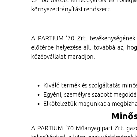
környezetirányítási rendszert.
A PARTIUM ’70 Zrt. tevékenységének 
előtérbe helyezése áll, továbbá az, h
középvállalat maradjon.
Kiváló termék és szolgáltatás minő
Egyéni, személyre szabott megold
Elköteleztük magunkat a megbízhat
Minős
A PARTIUM ’70 Műanyagipari Zrt. gazda