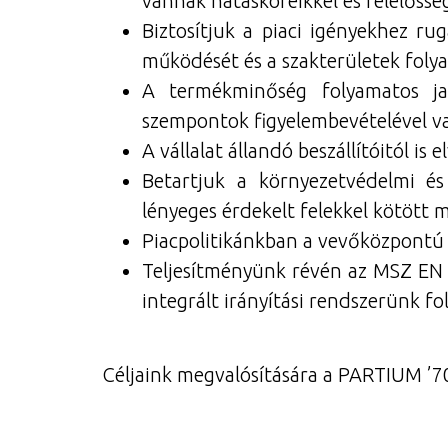
vannak hatásköreikkel és felelősség
Biztosítjuk a piaci igényekhez r
működését és a szakterületek foly
A termékminőség folyamatos jav
szempontok figyelembevételével va
A vállalat állandó beszállítóitól i
Betartjuk a környezetvédelmi és
lényeges érdekelt felekkel kötött
Piacpolitikánkban a vevőközpontú 
Teljesítményünk révén az MSZ EN 
integrált irányítási rendszerünk f
Céljaink megvalósítására a PARTIUM ’70