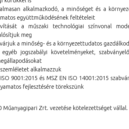
i körükkel is
ugalmasan alkalmazkodó, a minőséget és a környez
amatos együttműködésének feltételeit
ítását a műszaki technológiai színvonal mode
lósítjuk meg
s elvárjuk a minőség- és a környezettudatos gazdálko
 egyéb jogszabályi követelményeket, szabványelő
 megállapodásokat
szemléletet alkalmazzuk
ISO 9001:2015 és MSZ EN ISO 14001:2015 szabvány
olyamatos fejlesztésére törekszünk
 Műanyagipari Zrt. vezetése kötelezettséget vállal.