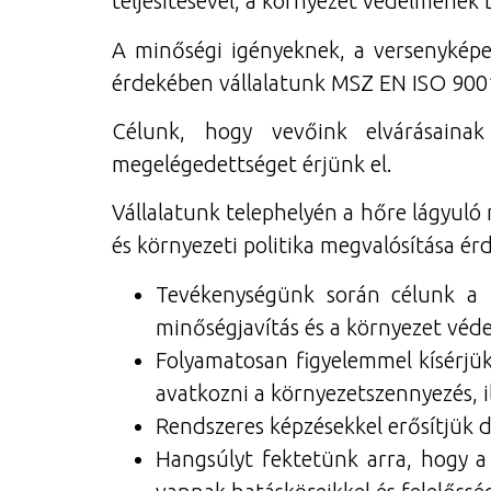
teljesítésével, a környezet védelmének 
A minőségi igényeknek, a versenyképe
érdekében vállalatunk MSZ EN ISO 9001
Célunk, hogy vevőink elvárásainak
megelégedettséget érjünk el.
Vállalatunk telephelyén a hőre lágyul
és környezeti politika megvalósítása ér
Tevékenységünk során célunk a 
minőségjavítás és a környezet véde
Folyamatosan figyelemmel kísérjük
avatkozni a környezetszennyezés, 
Rendszeres képzésekkel erősítjük 
Hangsúlyt fektetünk arra, hogy a