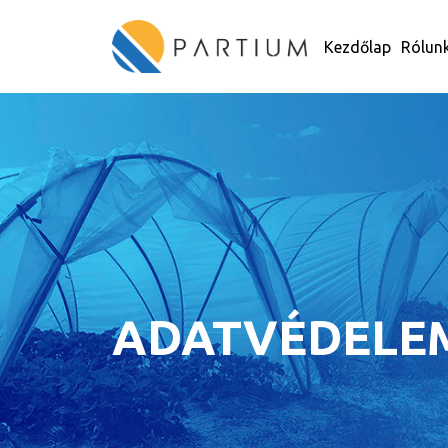
Kezdőlap
Rólun
ADATVÉDELE