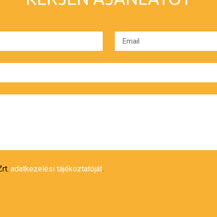
rt.
adatkezelési tájékoztatóját
.