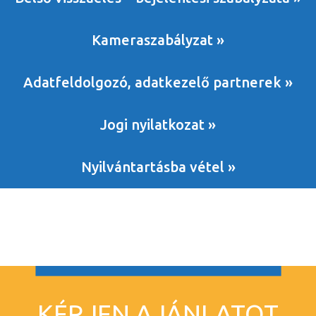
Kameraszabályzat »
Adatfeldolgozó, adatkezelő partnerek »
Jogi nyilatkozat »
Nyilvántartásba vétel »
KÉRJEN AJÁNLATOT