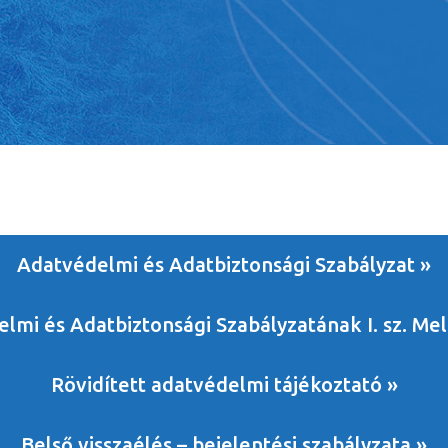
Adatvédelmi és Adatbiztonsági Szabályzat »
lmi és Adatbiztonsági Szabályzatának I. sz. Mel
Rövidített adatvédelmi tájékoztató »
Belső visszaélés – bejelentési szabályzata »